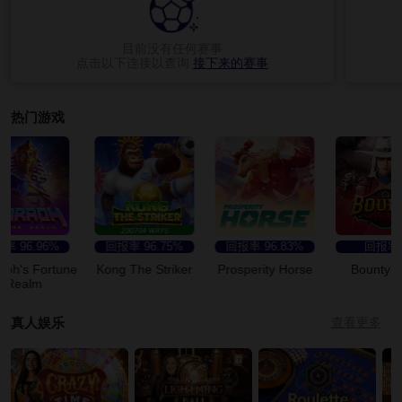
目前没有任何赛事
点击以下连接以查询
接下来的赛事
热门游戏
率
96.96%
回报率
96.75%
回报率
96.83%
回报率
-
h's Fortune
Kong The Striker
Prosperity Horse
Bounty Hun
Realm
真人娱乐
查看更多