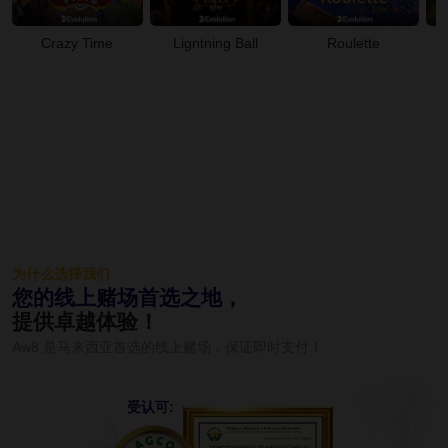
Crazy Time
Ligntning Ball
Roulette
为什么选择我们
您的线上赌场首选之地，
提供卓越体验！
Aw8 是马来西亚首选的线上赌场，保证即时支付！
受认可: