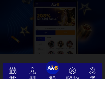
许可证
证书
任务
注册
登录
优惠活动
VIP
关注我们
转账方式