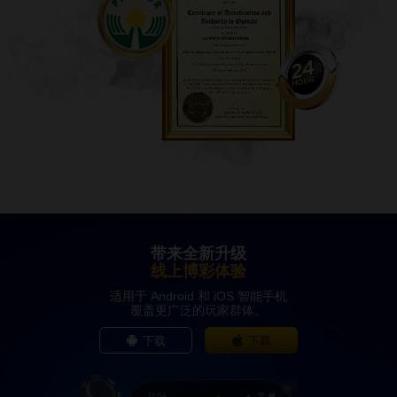
带来全新升级
线上博彩体验
适用于 Android 和 iOS 智能手机
覆盖更广泛的玩家群体。
下载
下载