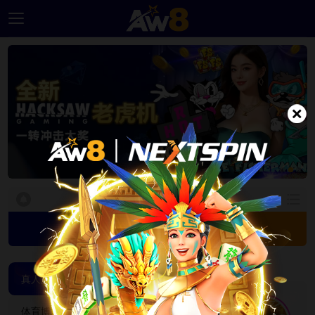
主
页
面
优
惠
活
动
品
牌
大
使
登录
注册
USDT
FAQ
真人娱乐
真人娱乐
联
HOT
HOT
系
体育博彩