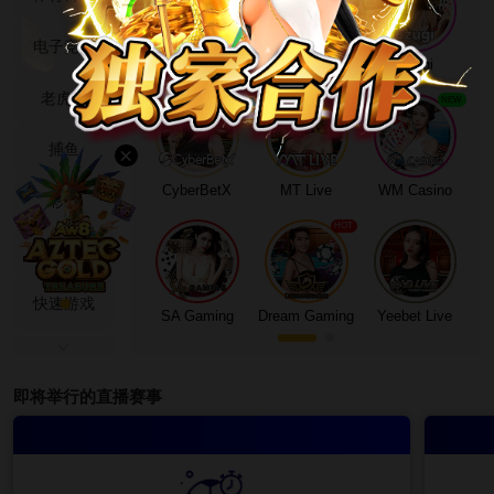
我
们
电子竞技
排
Evolution
Sexy Baccarat
Ezugi
行
老虎机
NEW
NEW
NEW
榜
捕鱼
语
×
言
CyberBetX
MT Live
WM Casino
彩票
PC
HOT
版
电视直播
下
载
快速游戏
SA Gaming
Dream Gaming
Yeebet Live
VIP
即将举行的直播赛事
代
理