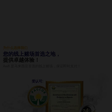
为什么选择我们
您的线上赌场首选之地，
提供卓越体验！
Aw8 是马来西亚首选的线上赌场，保证即时支付！
受认可: