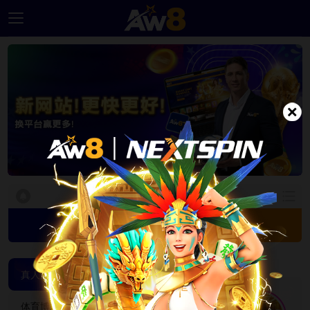
主
页
面
优
惠
活
动
品
牌
大
使
登录
注册
USDT
FAQ
真人娱乐
真人娱乐
联
HOT
HOT
系
体育博彩