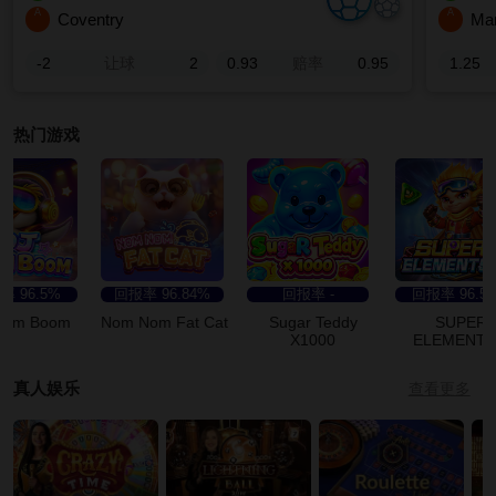
A
A
Coventry
Man
-2
让球
2
0.93
赔率
0.95
1.25
热门游戏
96.5%
回报率
96.84%
回报率
-
回报率
96.5%
om Boom
Nom Nom Fat Cat
Sugar Teddy
SUPER
X1000
ELEMENTS 2
真人娱乐
查看更多