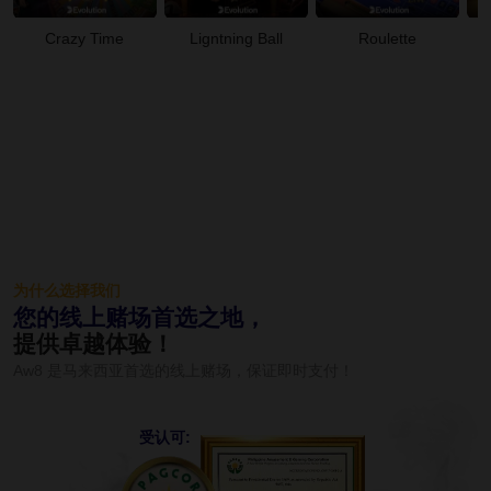
Crazy Time
Ligntning Ball
Roulette
为什么选择我们
您的线上赌场首选之地，
提供卓越体验！
Aw8 是马来西亚首选的线上赌场，保证即时支付！
受认可: