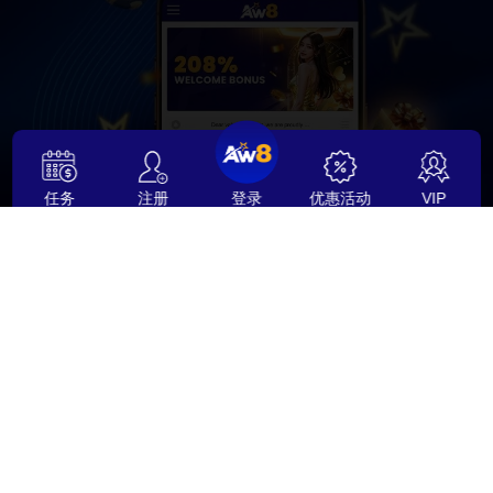
任务
注册
登录
优惠活动
VIP
许可证
证书
关注我们
转账方式