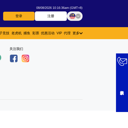
08/08/2026 10:16:37am (GMT+8)
登录
注册
子竞技
老虎机
捕鱼
彩票
优惠活动
VIP
代理
更多
关注我们