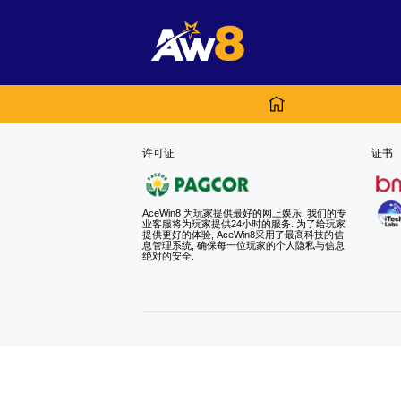
许可证
证书
AceWin8 为玩家提供最好的网上娱乐. 我们的专
业客服将为玩家提供24小时的服务. 为了给玩家
提供更好的体验, AceWin8采用了最高科技的信
息管理系统, 确保每一位玩家的个人隐私与信息
绝对的安全.