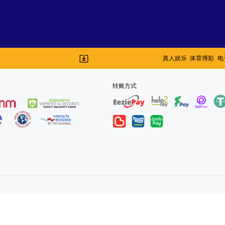
真人娱乐
体育博彩
电
转账方式