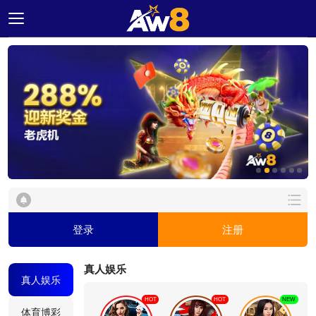
主
页
面
优
惠
活
动
品
牌
大
使
登录
注册
联
系
真人娱乐
我
真人娱乐
们
HOT
HOT
NEW
体育博彩