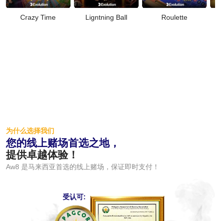
Crazy Time
Ligntning Ball
Roulette
为什么选择我们
您的线上赌场首选之地，
提供卓越体验！
Aw8 是马来西亚首选的线上赌场，保证即时支付！
受认可: