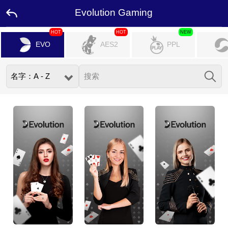
Evolution Gaming
HOT
HOT
NEW
主
EVO
AES2
PPL
页
面
优
惠
活
动
品
牌
大
使
联
系
我
们