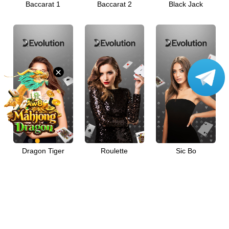
语
Baccarat 1
Baccarat 2
Black Jack
言
PC
版
下
载
×
VIP
代
理
Dragon Tiger
Roulette
Sic Bo