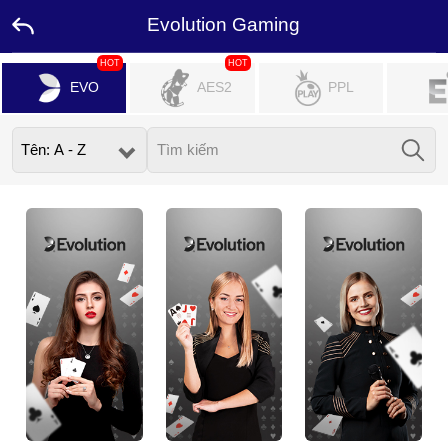
Evolution Gaming
HOT
HOT
Trang
EVO
AES2
PPL
Chủ
Khuyến
Mãi
Đại
Sứ
Liên
Hệ
Chúng
Tôi
Bảng
Xếp
Hạng
Ngôn