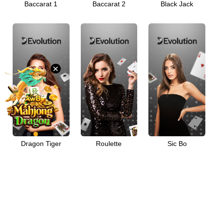
Ngữ
Baccarat 1
Baccarat 2
Black Jack
Máy
Tính
Tải
Về
×
VIP
Đại
Lý
Dragon Tiger
Roulette
Sic Bo