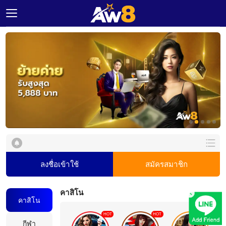
หน้า
แรก
โปร
โม
ชั่น
แอม
บา
สเด
อร์
ติดต่อ
ลงชื่อเข้าใช้
สมัครสมาชิก
เรา
×
ลีดเดอร์
คาสิโน
บอร์ด
คาสิโน
HOT
HOT
รางวัล
กีฬา