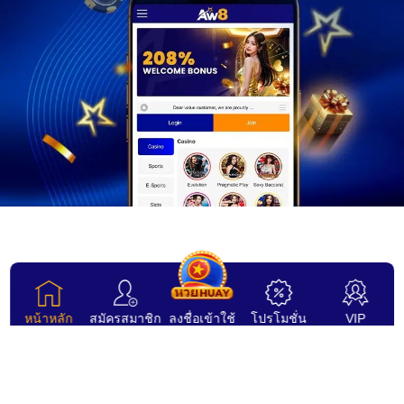
ใบอนุญาตโดย
ใบรับรอง
หน้าหลัก
สมัครสมาชิก
ลงชื่อเข้าใช้
โปรโมชั่น
VIP
ติดตามเรา
วิธีการชำระเงิน