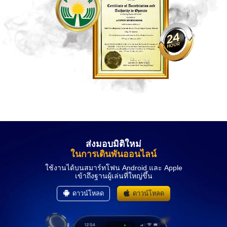
ส่งมอบมิติใหม่
ในการเดินพันออนไลน์
ใช้งานได้บนสมาร์ทโฟน Android และ Apple
เข้าถึงฐานผู้เล่นที่ใหญ่ขึ้น
ดาวน์โหลด
ดาวน์โหลด