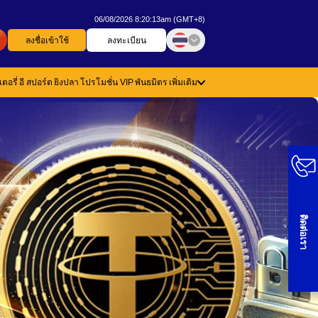
06/08/2026 8:20:15am (GMT+8)
ย
ลงชื่อเข้าใช้
ลงทะเบียน
เตอรี่
อี สปอร์ต
ยิงปลา
โปรโมชั่น
VIP
พันธมิตร
เพิ่มเติม
ติดต่อเรา