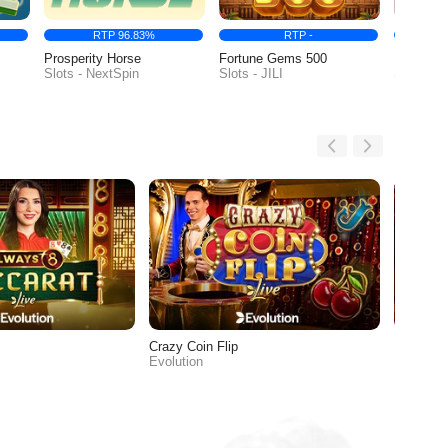
RTP
96.83%
RTP
-
Prosperity Horse
Fortune Gems 500
Dragon C
Slots
-
NextSpin
Slots
-
JILI
Slots
-
A
Crazy Coin Flip
Funky Ti
Evolution
Evolution