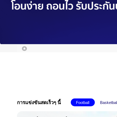
โปรโมชั่น
การแข่งขันสดเร็วๆ นี้
Football
Basketbal