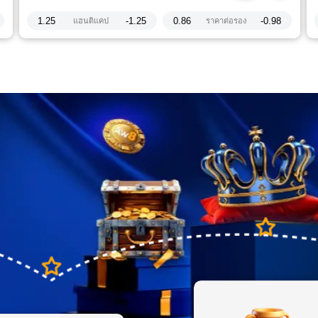
1.25
-1.25
0.86
-0.98
แฮนดิแคป
ราคาต่อรอง