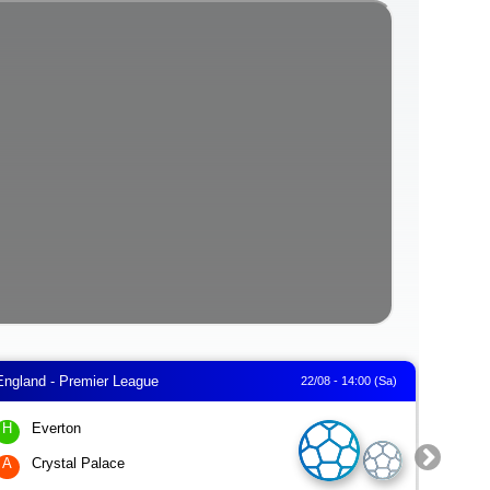
England - Premier League
England
22/08 - 14:00 (Sa)
H
Everton
H
No
A
Crystal Palace
A
Le