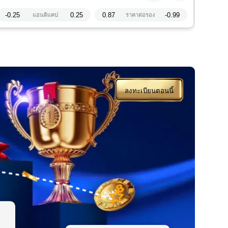
-0.25
0.25
0.87
-0.99
-0.25
แฮนดิแคป
ราคาต่อรอง
ลงทะเบียนตอนนี้