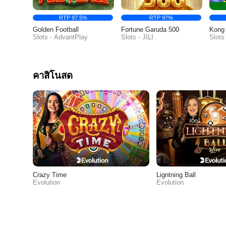
RTP
97.5%
RTP
97%
Golden Football
Fortune Garuda 500
Kong 
Slots
-
AdvantPlay
Slots
-
JILI
Slots
คาสิโนสด
Crazy Time
Ligntning Ball
Evolution
Evolution