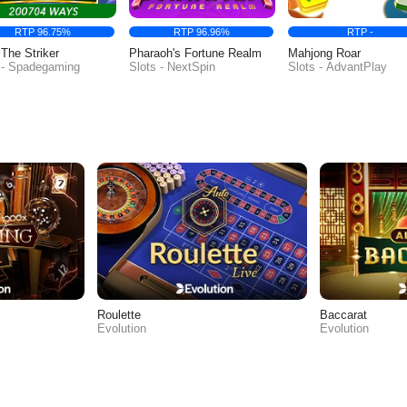
RTP
96.75%
RTP
96.96%
RTP
-
The Striker
Pharaoh's Fortune Realm
Mahjong Roar
-
Spadegaming
Slots
-
NextSpin
Slots
-
AdvantPlay
Roulette
Baccarat
Evolution
Evolution