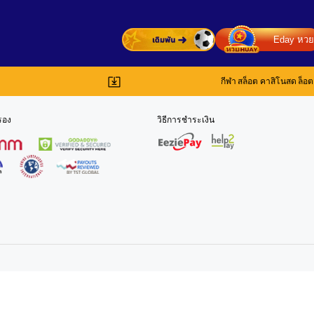
Eday หว
กีฬา
สล็อต
คาสิโนสด
ล็อต
รอง
วิธีการชำระเงิน