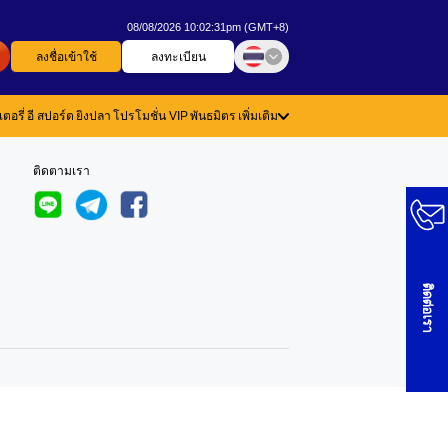
08/08/2026 10:02:31pm (GMT+8)
ย
ลงชื่อเข้าใช้
ลงทะเบียน
เตอรี่
อี สปอร์ต
ยิงปลา
โปรโมชั่น
VIP
พันธมิตร
เพิ่มเติม
ติดตามเรา
ติดต่อเรา