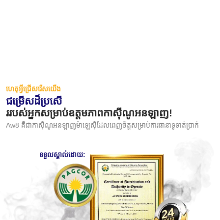
Crazy Time
Ligntning Ball
Roulette
ហេតុអ្វីជ្រើសរើសយើង
ជម្រើសដ៏ប្រសើ
ររបស់អ្នកសម្រាប់ឧត្តមភាពកាស៊ីណូអនឡាញ!
Aw8 គឺជាកាស៊ីណូអនឡាញម៉ាឡេស៊ីដែលពេញចិត្តសម្រាប់ការធានាទូទាត់ប្រាក់
ទទួលស្គាល់ដោយ: