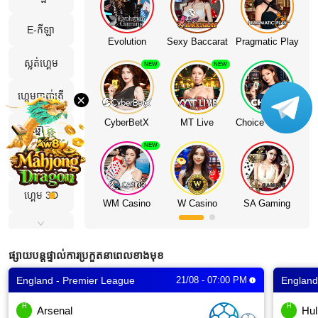
E-កីឡា
ដោនឡូដ
Evolution
Sexy Baccarat
Pragmatic Play
ស្លត់ហ្គេម
NEW
NEW
វីអាយភី
ហ្គេមបាញ់ត្រី
×
ភ្នាក់ងារ
CyberBetX
MT Live
Choice Gaming
ឆ្នោត
NEW
ពុកគ័រ
ហ្គេម 3D
WM Casino
W Casino
SA Gaming
ជល់មាន់
ផ្សាយបន្តផ្ទាល់ការប្រកួតនាពេលខាងមុខ
ហ្គេមដែលលឿន
England - Premier League
21/08 - 07:00 PM
England
Score
H
H
Arsenal
Hul