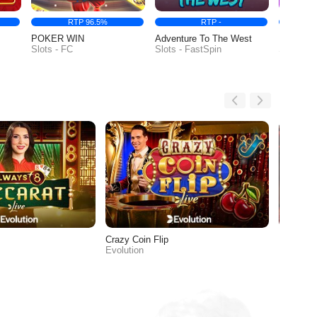
RTP
96.5%
RTP
-
POKER WIN
Adventure To The West
Pharaoh'
Slots
-
FC
Slots
-
FastSpin
Slots
-
N
Crazy Coin Flip
Funky T
Evolution
Evolutio