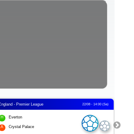
England - Premier League
England
22/08 - 14:00 (Sa)
H
Everton
H
No
A
Crystal Palace
A
Le