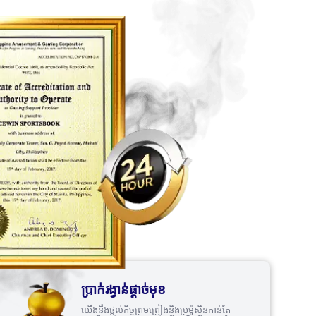
ប្រាក់រង្វាន់ផ្តាច់មុខ
យើង​នឹង​ផ្តល់​កិច្ច​ព្រម​ព្រៀង​និង​ប្រម៉ូសិនកាន់​តែ​