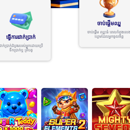
ចាប់ផ្តើមឈ្ន
ចាប់ផ្តើម ឈ្នះធំ ពេលកំពុងលេ
ធ្វើការដាក់ប្រាក់
ហ្គេមដែលអ្នកចូលចិត្ត
ដាក់ប្រាក់ដំបូងរបស់អ្នកដោយប្រើ
ទឹកប្រាក់ឬ គ្រីបតូ