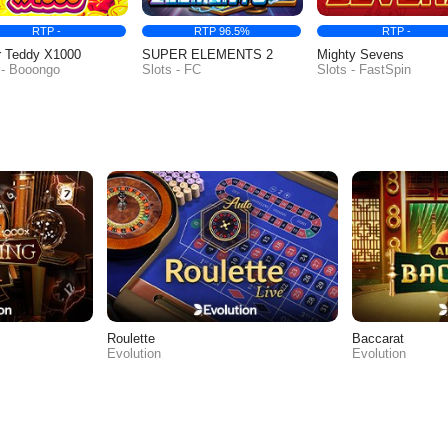
RTP
-
RTP
96.5%
RTP
-
r Teddy X1000
SUPER ELEMENTS 2
Mighty Sevens
-
Booongo
Slots
-
FC
Slots
-
FastSpin
Roulette
Baccarat
Evolution
Evolution