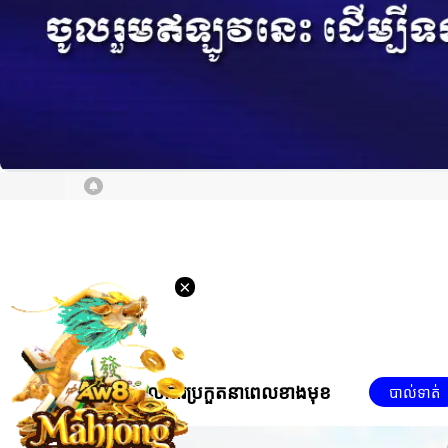
ការផ្តល់ជូនថ្មីបំផុត
×
ផ្សាយបន្តផ្ទាល់ការប្រកួតនាពេលខាងមុខ
បាល់ទាត់