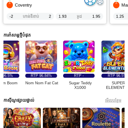
A
A
Coventry
Man
-2
ហាន់ឌីខាប់
2
1.93
អូដ
1.95
1.25
ការកំសាន្តថ្មីបំផុត
96.5%
RTP
96.84%
RTP
-
RTP
96.5%
m Boom
Nom Nom Fat Cat
Sugar Teddy
SUPER
X1000
ELEMENTS 2
កាស៊ីណូផ្សាយផ្ទាល់
មើលបន្ថែម