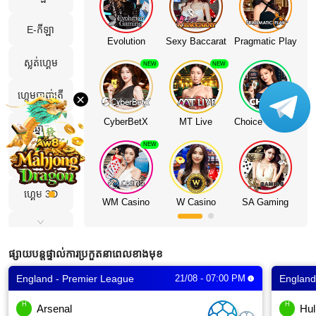
E-កីឡា
ដោនឡូដ
Evolution
Sexy Baccarat
Pragmatic Play
ស្លត់ហ្គេម
NEW
NEW
វីអាយភី
ហ្គេមបាញ់ត្រី
×
ភ្នាក់ងារ
CyberBetX
MT Live
Choice Gaming
ឆ្នោត
NEW
ពុកគ័រ
ហ្គេម 3D
WM Casino
W Casino
SA Gaming
ជល់មាន់
ផ្សាយបន្តផ្ទាល់ការប្រកួតនាពេលខាងមុខ
ហ្គេមដែលលឿន
England - Premier League
21/08 - 07:00 PM
England
Score
H
H
Arsenal
Hul