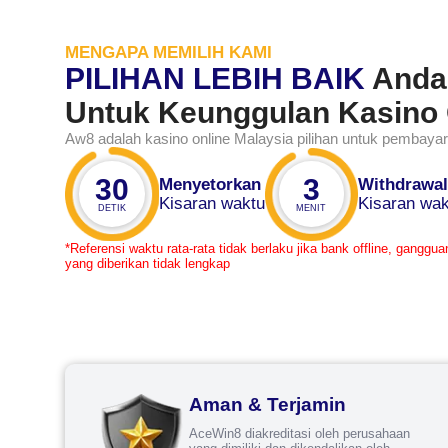
MENGAPA MEMILIH KAMI
PILIHAN LEBIH BAIK
Anda
Untuk Keunggulan Kasino 
Aw8 adalah kasino online Malaysia pilihan untuk pembayar
30
3
Menyetorkan
Withdrawal
Kisaran waktu
Kisaran wak
DETIK
MENIT
*Referensi waktu rata-rata tidak berlaku jika bank offline, ganggu
yang diberikan tidak lengkap
Aman & Terjamin
AceWin8 diakreditasi oleh perusahaan