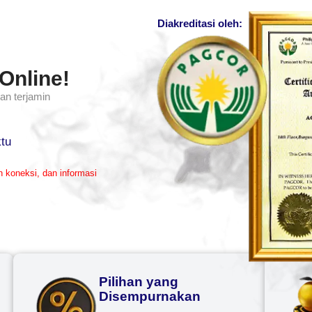
Diakreditasi oleh:
Online!
an terjamin
tu
an koneksi, dan informasi
Pilihan yang
Disempurnakan