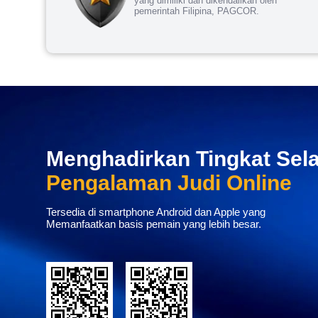
yang dimiliki dan dikendalikan oleh
pemerintah Filipina, PAGCOR.
Menghadirkan Tingkat Sel
Pengalaman Judi Online
Tersedia di smartphone Android dan Apple yang
Memanfaatkan basis pemain yang lebih besar.