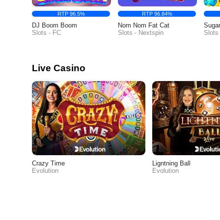
RTP
96.5%
RTP
96.84%
DJ Boom Boom
Nom Nom Fat Cat
Suga
Slots
-
FC
Slots
-
Nextspin
Slots
Live Casino
Crazy Time
Ligntning Ball
Evolution
Evolution