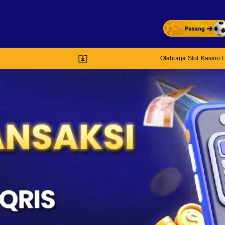
Olahraga
Slot
Kasino
L