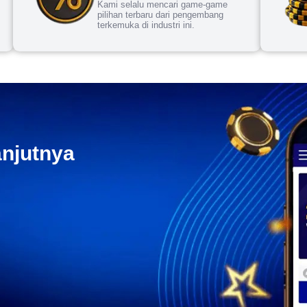
Kami selalu mencari game-game
pilihan terbaru dari pengembang
terkemuka di industri ini.
anjutnya