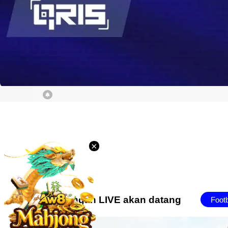
Promosi
×
Pertandingan LIVE akan datang
Footb