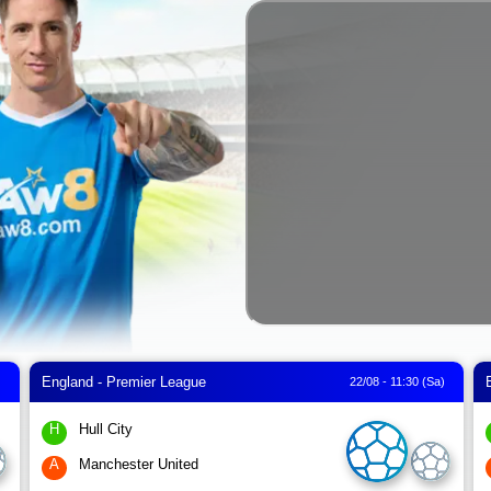
England - Premier League
)
22/08 - 11:30 (Sa)
H
Hull City
A
Manchester United