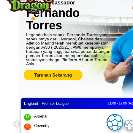
Brand Ambassador
Fernando
Torres
Legenda bola sepak, Fernando Torres yang
sebelumnya dari Liverpool, Chelsea dan
Atletico Madrid telah membuat kesepakatan
dengan AW8 ( 2020/21). AW8 mempunyai
harapan yang tinggi bahawa penandatangan
pemain Torres akan memperkukuhkah
statusnya sebagai Platform Hiburan Teratas di
Asia.
Taruhan Sekarang
England - Premier League
21/08 - 19:00 (Fr
H
Arsenal
A
Coventry